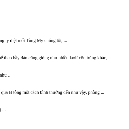
ng ty diệt mối Tùng My chúng tôi, ...
hể theo bầy đàn cũng gióng như nhiều laoif côn trùng khác, ...
hư ...
i qua B tông một cách bình thường đến như vậy, phòng ...
 ...