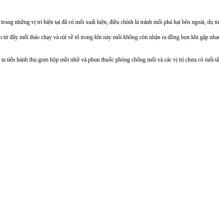
ng những vị trí hiện tại đã có mối xuất hiện, điều chính là tránh mối phá hại bên ngoài, dụ mối
ệnh từ đây mối tháo chạy và rút về tổ trong khi này mối không còn nhận ra đồng bọn khi gặp n
g ta tiến hành thu gom hộp mồi nhử và phun thuốc phòng chống mối và các vị trí chưa có mối t