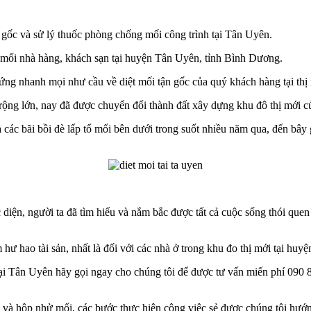
n gốc và sử lý thuốc phòng chống mối công trình tại Tân Uyên.
t mối nhà hàng, khách sạn tại huyện Tân Uyên, tỉnh Bình Dương.
p ứng nhanh mọi như cầu về diệt mối tận gốc của quý khách hàng tại t
rộng lớn, nay đã được chuyển đổi thành đất xây dựng khu đô thị mới c
ác bãi bồi đè lấp tổ mối bên dưới trong suốt nhiều năm qua, đến bây gi
c diện, người ta đã tìm hiểu và nắm bắc được tất cả cuộc sống thói que
m hư hao tài sản, nhất là đối với các nhà ở trong khu đo thị mới tại h
i Tân Uyên hãy gọi ngay cho chúng tôi để được tư vấn miến phí 090 86
 và hộp nhử mối, các bước thực hiện công việc sẻ được chúng tôi hướn