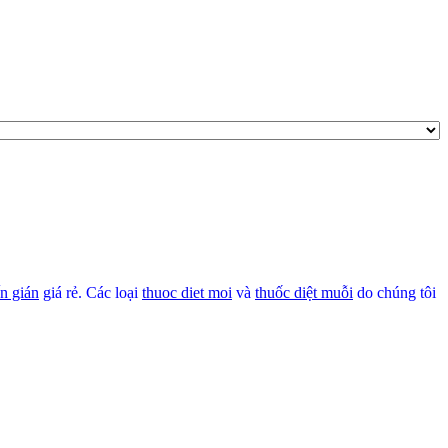
ến gián
giá rẻ. Các loại
thuoc diet moi
và
thuốc diệt muỗi
do chúng tôi