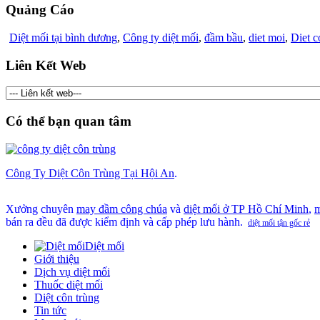
Quảng Cáo
Diệt mối tại bình dương
,
Công ty diệt mối
,
đầm bầu
,
diet moi
,
Diet c
Liên Kết Web
Có thể bạn quan tâm
Công Ty Diệt Côn Trùng Tại Hội An
.
Xưởng chuyên
may đầm công chúa
và
diệt mối ở TP Hồ Chí Minh
,
m
bán ra đều đã được kiểm định và cấp phép lưu hành.
diệt mối tận gốc rẻ
Diệt mối
Giới thiệu
Dịch vụ diệt mối
Thuốc diệt mối
Diệt côn trùng
Tin tức