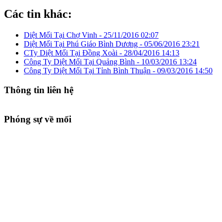
Các tin khác:
Diệt Mối Tại Chợ Vinh -
25/11/2016 02:07
Diệt Mối Tại Phú Giáo Bình Dương -
05/06/2016 23:21
CTy Diệt Mối Tại Đồng Xoài -
28/04/2016 14:13
Công Ty Diệt Mối Tại Quảng Bình -
10/03/2016 13:24
Công Ty Diệt Mối Tại Tỉnh Bình Thuận -
09/03/2016 14:50
Thông tin liên hệ
Phóng sự về mối