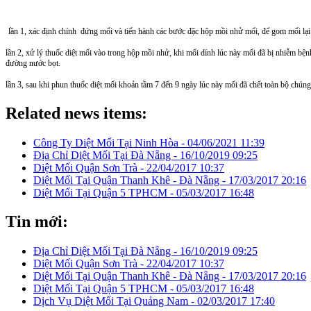
lần 1, xác định chính đứng mối và tiến hành các bước đặc hộp mồi nhử mối, để gom mối lại tro
lần 2, xử lý thuốc diệt mối vào trong hộp mồi nhử, khi mối dính lúc này mối đã bị nhiễm b
đường nước bọt.
lần 3, sau khi phun thuốc diệt mối khoản tầm 7 đến 9 ngày lúc này mối đã chết toàn bộ chún
Related news items:
Công Ty Diệt Mối Tại Ninh Hòa -
04/06/2021 11:39
Địa Chỉ Diệt Mối Tại Đà Nẵng -
16/10/2019 09:25
Diệt Mối Quận Sơn Trà -
22/04/2017 10:37
Diệt Mối Tại Quận Thanh Khê - Đà Nẵng -
17/03/2017 20:16
Diệt Mối Tại Quận 5 TPHCM -
05/03/2017 16:48
Tin mới:
Địa Chỉ Diệt Mối Tại Đà Nẵng -
16/10/2019 09:25
Diệt Mối Quận Sơn Trà -
22/04/2017 10:37
Diệt Mối Tại Quận Thanh Khê - Đà Nẵng -
17/03/2017 20:16
Diệt Mối Tại Quận 5 TPHCM -
05/03/2017 16:48
Dịch Vụ Diệt Mối Tại Quảng Nam -
02/03/2017 17:40