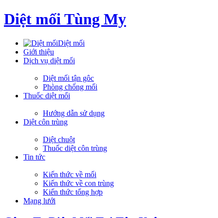
Diệt mối Tùng My
Diệt mối
Giới thiệu
Dịch vụ diệt mối
Diệt mối tận gôc
Phòng chống mối
Thuốc diệt mối
Hướng dẫn sử dụng
Diệt côn trùng
Diệt chuột
Thuốc diệt côn trùng
Tin tức
Kiến thức về mối
Kiến thức về con trùng
Kiến thức tổng hợp
Mạng lưới