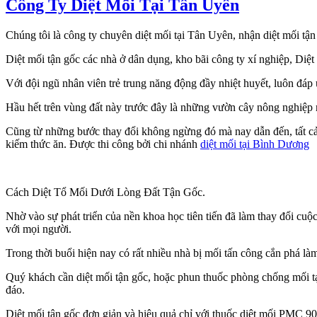
Công Ty Diệt Mối Tại Tân Uyên
Chúng tôi là công ty chuyên diệt mối tại Tân Uyên, nhận diệt mối tậ
Diệt mối tận gốc các nhà ở dân dụng, kho bãi công ty xí nghiệp, Diệ
Với đội ngũ nhân viên trẻ trung năng động đầy nhiệt huyết, luôn đá
Hầu hết trên vùng đất này trước đây là những vườn cây nông nghiệp 
Cũng từ những bước thay đổi không ngừng đó mà nay dẫn đến, tất cả c
kiếm thức ăn. Được thi công bởi chi nhánh
diệt mối tại Bình Dương
Cách Diệt Tổ Mối Dưới Lòng Đất Tận Gốc.
Nhờ vào sự phát triển của nền khoa học tiên tiến đã làm thay đổi cuộ
với mọi người.
Trong thời buổi hiện nay có rất nhiều nhà bị mối tấn công cắn phá là
Quý khách cần diệt mối tận gốc, hoặc phun thuốc phòng chống mối tạ
đáo.
Diệt mối tận gốc đơn giản và hiệu quả chỉ với thuốc diệt mối PMC 90