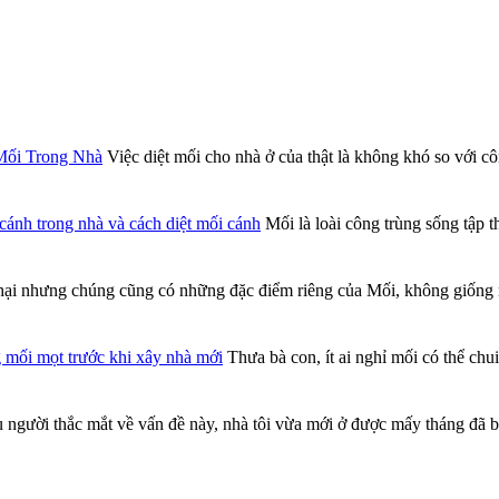
Mối Trong Nhà
Việc diệt mối cho nhà ở của thật là không khó so với cô
cánh trong nhà và cách diệt mối cánh
Mối là loài công trùng sống tập t
hại nhưng chúng cũng có những đặc điểm riêng của Mối, không giống n
mối mọt trước khi xây nhà mới
Thưa bà con, ít ai nghỉ mối có thể chu
người thắc mắt về vấn đề này, nhà tôi vừa mới ở được mấy tháng đã bị